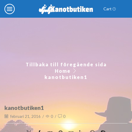
Cart
Tillbaka till föregående sida
Home
kanotbutiken1
kanotbutiken1
februari 21, 2016
/
0
/
0